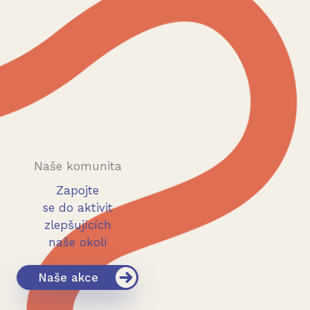
Naše komunita
Zapojte
se do aktivit
zlepšujících
naše okolí
Naše akce