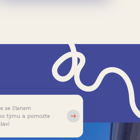
ok
agram
te se členem
ho týmu a pomozte
lavi