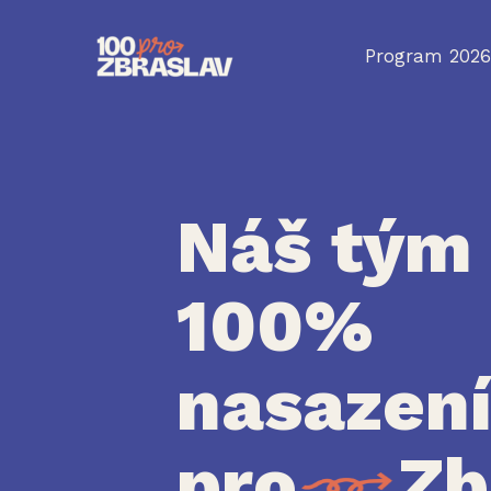
Přeskočit
na
Program 2026
obsah
Náš tým
100%
nasazen
pro
Zb