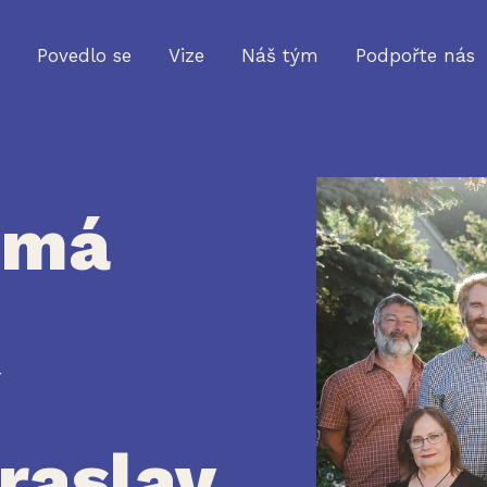
Povedlo se
Vize
Náš tým
Podpořte nás
 má
í
raslav