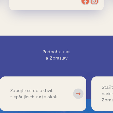
Facebo
Inst
Podpořte nás
a Zbraslav
Staň
Zapojte se do aktivit
naše
zlepšujících naše okolí
Zbras