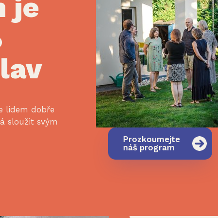
 je
%
lav
 lidem dobře
á sloužit svým
Prozkoumejte
náš program